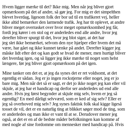
Hvem ligger mærke til det? Ikke mig. Men når jeg bliver gjort
opmærksom på det af andre, så gør jeg. For mig er det simpelthen
blevet hverdag, ligesom folk der bor ud til en trafikeret vej, heller
ikke altid bemærker den larmende trafik. Jeg har tit oplevet, at andre
bliver meget overrasket over hvor meget opmærksomhed jeg får,
fordi jeg kører i en stol og er anderledes end alle andre, hvor jeg
derefter bliver spurgt til det, hvor jeg blot siger, at det har
jeg slet ikke bemærket, selvom den nye hjælper eller hvem det må
være, har gået og ikke kunnet tænke på andet. Derefter kigger jeg
måske lidt efter det og kan godt se hvad de mener, men hurtigt bliver
det hverdag igen, og så ligger jeg ikke mærke til noget som helst
længere, før jeg bliver gjort opmærksom på det igen.
Mine tanker om det er, at jeg da synes det er ret voldsomt, at det
egentlig er sådan. Jeg er jo ingen rockstjerne eller noget, jeg er jo
bare mig. Men når det så er sagt, er det jo ikke noget jeg kan eller vil
skjule, at jeg har et handicap og derfor ser anderledes ud end alle
andre. Hvis jeg først begynder at skjule mig selv, hvem er jeg så
egentlig? En med dårligt selvværd, som er ked af sig selv? Eller er
jeg så overhoved mig selv? Jeg synes faktisk folk skal kigge ligeså
tosset de vil, det er en naturlig ting at blikket søger mod de ting, som
er anderledes og man ikke er vant til at se. Derudover mener jeg
også, at det er en af de bedste måder befolkningen kan komme af
med nogle af sine fordomme om mennesker med handicap på. Hvis