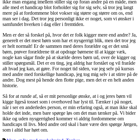
ikke man engang imellem stiller sig op foran andre på en måde, men
alle med et handicap blot forholder sig for sig selv, så tror jeg langt
mere på at fordommene blot vokser sig større og større om os, end
man ser i dag. Det tror jeg personligt ikke er noget, som vi ønsker i
samfundet hverken i dag eller i fremtiden.
Men er der så forskel på, hvor det er folk kigger mere end andre? Ja,
generelt er det mest børn som har et nysgerrigt blik, men det tror jeg
er helt normalt! Er de sammen med deres forældre og er det små
børn, prøver forældrene tit at opdrage børnene til at kigge væk,
nogle kan sågar finde på at skælde deres børn ud, over de kigger og
stiller spørgsmål. Det er en ting, jeg aldrig har forstået og vil fraråde
alt hvad jeg kan, at gøre. For noget tid siden, var jeg selv på kursus
med andre med forskellige handicap, jeg tog mig selv i at stirre på de
andre. Dog mest på hende den flotte pige, men det er en helt anden
historie.
Så for at runde af, så er mit personlige ønske, at i og jeres børn vil
kigge ligeså tosset som i overhoved har lyst til. Tænker i på noget,
når i ser en anderledes person, er min erfaring også, at man ikke skal
holde det inde, men bare spørge løs om det man tænker på. Vi bider
ikke og uden nysgerrighed kommer vi aldrig fordommene om
handicaps til livs. Med andre ord skal i bare være den spørge Jørgen,
som i altid har hørt om.