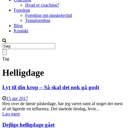
Hvad er coaching?
Foredrag
Foredrag om muskelsvind
Temaforedrag
Blog
Kontakt
Tag
Helligdage
Lyt til din krop – Så skal det nok gå godt
15 apr 2017
Hen over de første påskedage, har jeg været ramt af noget der mest
af alt lignede en influenza. Det startede tirsdag, hvor...
Læs mere
Dejlige helligdage gået