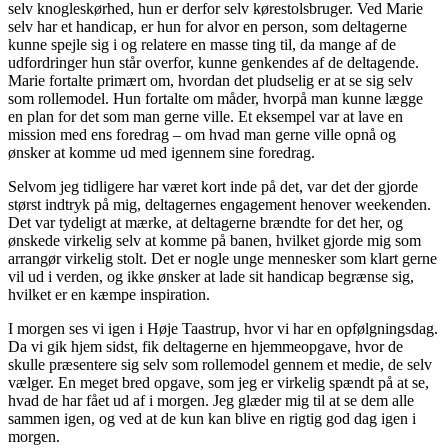
selv knogleskørhed, hun er derfor selv kørestolsbruger. Ved Marie
selv har et handicap, er hun for alvor en person, som deltagerne
kunne spejle sig i og relatere en masse ting til, da mange af de
udfordringer hun står overfor, kunne genkendes af de deltagende.
Marie fortalte primært om, hvordan det pludselig er at se sig selv
som rollemodel. Hun fortalte om måder, hvorpå man kunne lægge
en plan for det som man gerne ville. Et eksempel var at lave en
mission med ens foredrag – om hvad man gerne ville opnå og
ønsker at komme ud med igennem sine foredrag.
Selvom jeg tidligere har været kort inde på det, var det der gjorde
størst indtryk på mig, deltagernes engagement henover weekenden.
Det var tydeligt at mærke, at deltagerne brændte for det her, og
ønskede virkelig selv at komme på banen, hvilket gjorde mig som
arrangør virkelig stolt. Det er nogle unge mennesker som klart gerne
vil ud i verden, og ikke ønsker at lade sit handicap begrænse sig,
hvilket er en kæmpe inspiration.
I morgen ses vi igen i Høje Taastrup, hvor vi har en opfølgningsdag.
Da vi gik hjem sidst, fik deltagerne en hjemmeopgave, hvor de
skulle præsentere sig selv som rollemodel gennem et medie, de selv
vælger. En meget bred opgave, som jeg er virkelig spændt på at se,
hvad de har fået ud af i morgen. Jeg glæder mig til at se dem alle
sammen igen, og ved at de kun kan blive en rigtig god dag igen i
morgen.