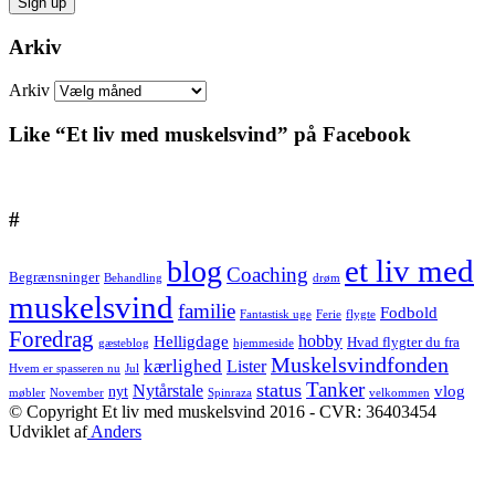
Arkiv
Arkiv
Like “Et liv med muskelsvind” på Facebook
#
et liv med
blog
Coaching
Begrænsninger
Behandling
drøm
muskelsvind
familie
Fodbold
Fantastisk uge
Ferie
flygte
Foredrag
hobby
Helligdage
Hvad flygter du fra
gæsteblog
hjemmeside
Muskelsvindfonden
kærlighed
Lister
Hvem er spasseren nu
Jul
Tanker
status
Nytårstale
vlog
nyt
møbler
November
Spinraza
velkommen
© Copyright Et liv med muskelsvind 2016 - CVR: 36403454
Udviklet af
Anders