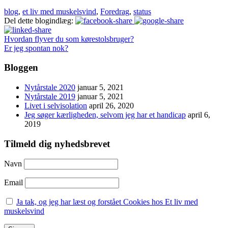
blog
,
et liv med muskelsvind
,
Foredrag
,
status
Del dette blogindlæg:
Hvordan flyver du som kørestolsbruger?
Er jeg spontan nok?
Bloggen
Nytårstale 2020
januar 5, 2021
Nytårstale 2019
januar 5, 2021
Livet i selvisolation
april 26, 2020
Jeg søger kærligheden, selvom jeg har et handicap
april 6,
2019
Tilmeld dig nyhedsbrevet
Navn
Email
Ja tak, og jeg har læst og forstået Cookies hos Et liv med
muskelsvind